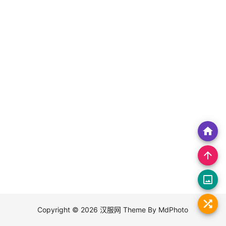
home
arrow_upward
crop_original
Copyright © 2026
汉服网
Theme By
MdPhoto